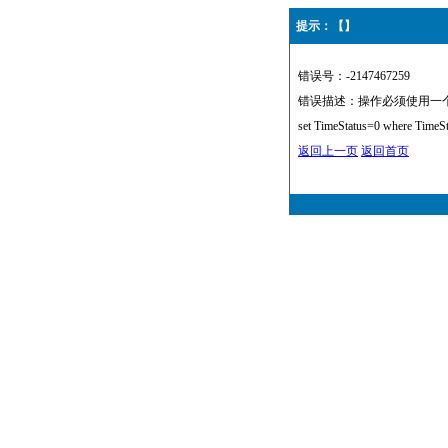
提示：【】
错误号：-2147467259
错误描述：操作必须使用一个可更新的
set TimeStatus=0 where TimeS
返回上一页
返回首页