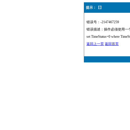
提示：【】
错误号：-2147467259
错误描述：操作必须使用一个可更新的
set TimeStatus=0 where TimeS
返回上一页
返回首页