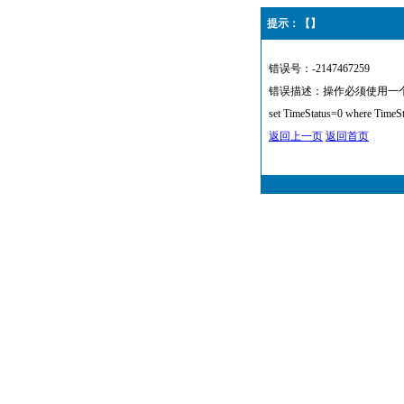
提示：【】
错误号：-2147467259
错误描述：操作必须使用一个可更新的
set TimeStatus=0 where TimeS
返回上一页
返回首页