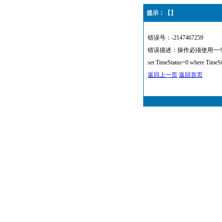
提示：【】
错误号：-2147467259
错误描述：操作必须使用一个可更新的
set TimeStatus=0 where TimeS
返回上一页
返回首页